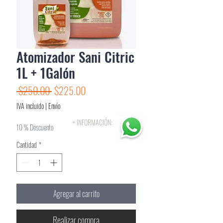
Atomizador Sani Citric
1L + 1Galón
Precio
Precio
 $250.00 
$225.00
de
IVA incluido
|
Envío
oferta
+ INFORMACIÓN:
10 % Descuento
Cantidad
*
Agregar al carrito
Realizar compra