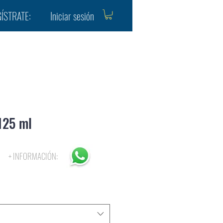
Iniciar sesión
ÍSTRATE:
125 ml
recio
+ INFORMACIÓN:
e
ferta