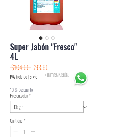
Super Jabón "Fresco"
4L
Precio
Precio
 $104.00 
$93.60
de
+ INFORMACIÓN:
IVA incluido
|
Envío
oferta
10 % Descuento
Presentacion
*
Cantidad
*