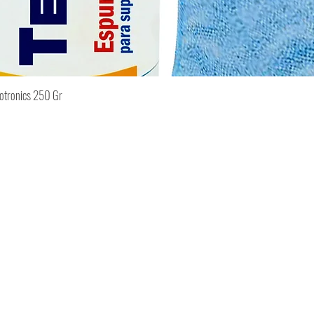
iotronics 250 Gr
Vista rápida
Contacto>>
Sí
(55) 5273 3080
(55) 5273 3320
Whatsapp 55 7499 0789
comunityta@gmail.com
Calle 16 No. 86,
Colonia Industrial San Pedro
de los Pinos, Alcaldía Álvaro
Obregón, 01180, CDMX