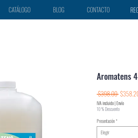
CATÁLOGO
BLOG
CONTACTO
REG
Aromatens 4
Precio
 $398.00 
$358.2
IVA incluido
|
Envío
10 % Descuento
Presentación
*
Elegir