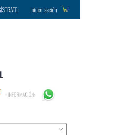
Iniciar sesión
ÍSTRATE:
L
Precio
0
+ INFORMACIÓN:
de
oferta