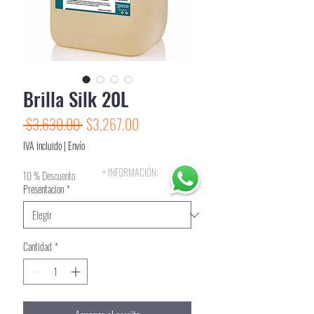
Brilla Silk 20L
Precio
Precio
 $3,630.00 
$3,267.00
de
IVA incluido
|
Envío
oferta
+ INFORMACIÓN:
10 % Descuento
Presentacion
*
Cantidad
*