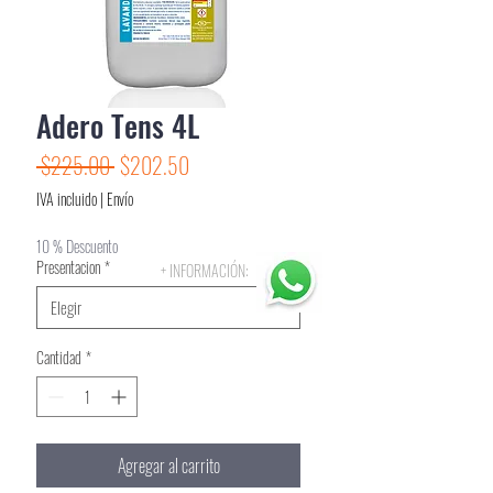
Adero Tens 4L
Precio
Precio
 $225.00 
$202.50
de
IVA incluido
|
Envío
oferta
10 % Descuento
Presentacion
*
+ INFORMACIÓN:
Cantidad
*
Agregar al carrito