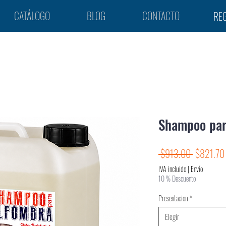
CATÁLOGO
BLOG
CONTACTO
REG
Shampoo par
Precio
 $913.00 
$821.70
IVA incluido
|
Envío
10 % Descuento
Presentacion
*
Elegir