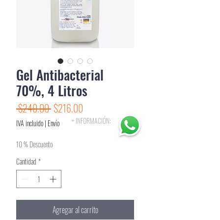
Gel Antibacterial
70%, 4 Litros
Precio
Precio
 $240.00 
$216.00
de
+ INFORMACIÓN:
IVA incluido
|
Envío
oferta
10 % Descuento
Cantidad
*
Agregar al carrito