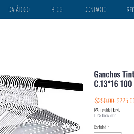
CATÁLOGO
BLOG
CONTACTO
REG
Ganchos Tint
C.13*16 100 
Precio
 $250.00 
$225.0
IVA incluido
|
Envío
10 % Descuento
Cantidad
*