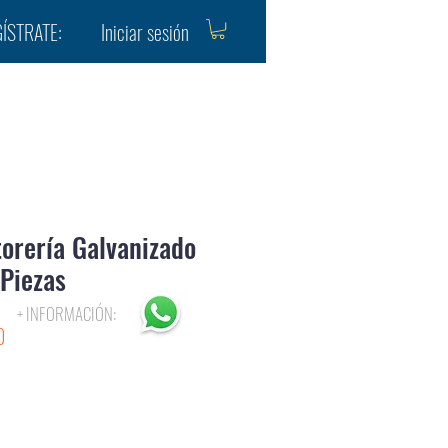
Iniciar sesión
ÍSTRATE:
orería Galvanizado
Piezas
+ INFORMACIÓN:
Precio
0
de
oferta