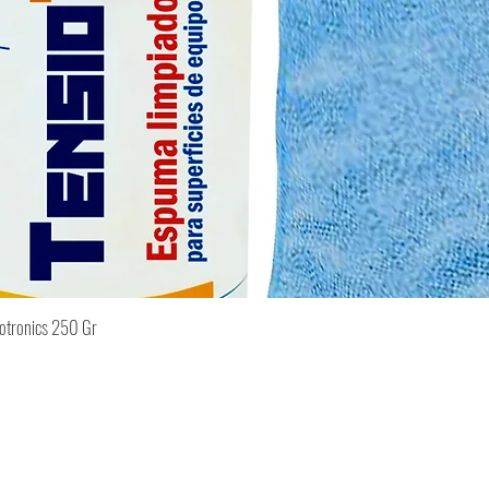
iotronics 250 Gr
Vista rápida
Contacto>>
Sí
(55) 5273 3080