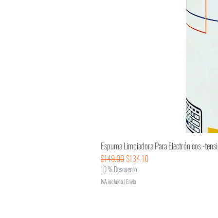
Espuma Limpiadora Para Electrónicos -tens
Precio
Precio de oferta
$149.00
$134.10
10 % Descuento
IVA incluido
|
Envío
Nosotros >>
Políticas de privacidad