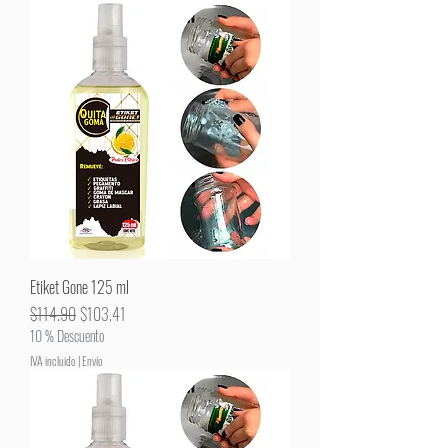
Etiket Gone 125 ml
Precio
Precio de oferta
$114.90
$103.41
10 % Descuento
IVA incluido
|
Envío