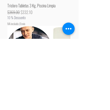
Tricloro Tabletas 3 Kg, Piscina Limpia
Precio
Precio de oferta
$369.00
$332.10
10 % Descuento
IVA incluido
|
Envío
Espuma limpiadora para VESTIDURAS 250 Gr + 1
Cepillo
Precio
Precio de oferta
$149.00
$134.10