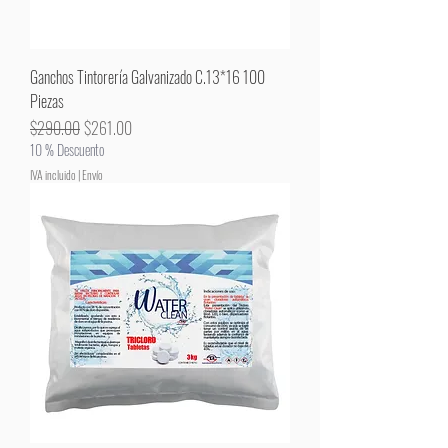
Ganchos Tintorería Galvanizado C.13*16 100
Piezas
Precio
Precio de oferta
$290.00
$261.00
10 % Descuento
IVA incluido
|
Envío