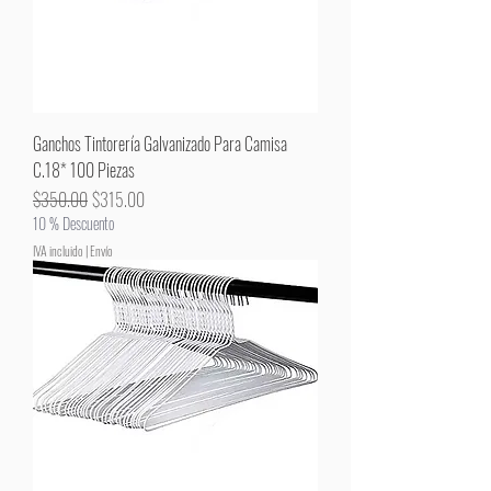
Ganchos Tintorería Galvanizado Para Camisa
C.18* 100 Piezas
Precio
Precio de oferta
$350.00
$315.00
10 % Descuento
IVA incluido
|
Envío