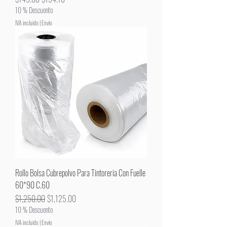
10 % Descuento
IVA incluido
|
Envío
Rollo Bolsa Cubrepolvo Para Tintoreria Con Fuelle
60*90 C.60
Precio
Precio de oferta
$1,250.00
$1,125.00
10 % Descuento
IVA incluido
|
Envío