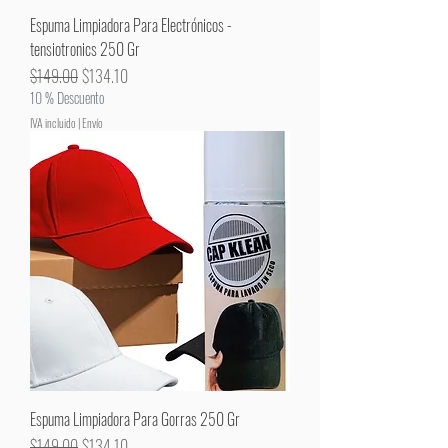
Espuma Limpiadora Para Electrónicos -
tensiotronics 250 Gr
Precio
Precio de oferta
$149.00
$134.10
10 % Descuento
IVA incluido
|
Envío
Espuma Limpiadora Para Gorras 250 Gr
Precio
Precio de oferta
$149.00
$134.10